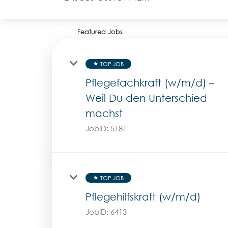
Featured Jobs
TOP JOB
star
Pflegefachkraft (w/m/d) –
Weil Du den Unterschied
machst
JobID:
5181
TOP JOB
star
Pflegehilfskraft (w/m/d)
JobID:
6413