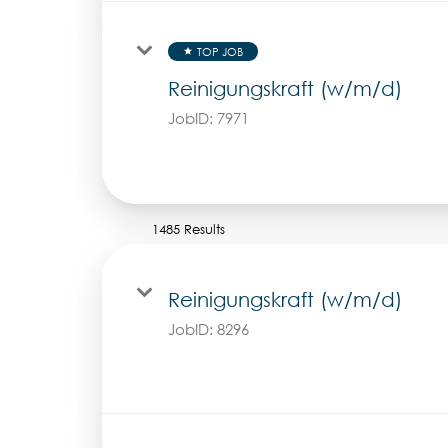
TOP JOB
star
Reinigungskraft (w/m/d)
JobID:
7971
1485 Results
Reinigungskraft (w/m/d)
JobID:
8296