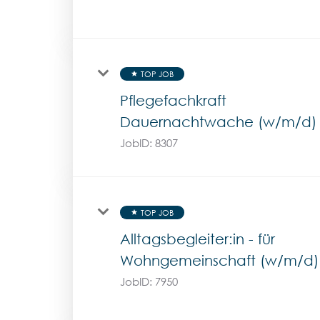
TOP JOB
star
Pflegefachkraft
Dauernachtwache (w/m/d)
JobID:
8307
TOP JOB
star
Alltagsbegleiter:in - für
Wohngemeinschaft (w/m/d)
JobID:
7950