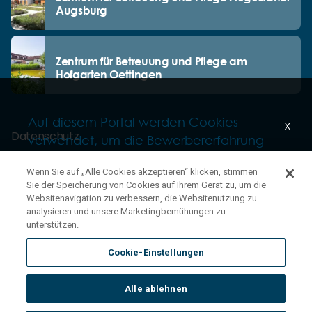
Augsburg
Zentrum für Betreuung und Pflege am
Hofgarten Oettingen
Auf diesem Portal werden Cookies
x
Datenschutz
verwendet, um die Bewerbererfahrung
kontinuierlich zu verbessern. Alle
Unsere Netiquette
Wenn Sie auf „Alle Cookies akzeptieren“ klicken, stimmen
Interaktionsdaten, die wir von unseren
Einkaufsbedingungen
Sie der Speicherung von Cookies auf Ihrem Gerät zu, um die
Besuchern speichern, sind anonym.
Websitenavigation zu verbessern, die Websitenutzung zu
Haftungsausschluss
Erfahren Sie in unserer
analysieren und unsere Marketingbemühungen zu
Impressum
unterstützen.
Datenschutzerklärung
mehr über Ihre
Cookies
Rechte.
Cookie-Einstellungen
Sitemap
Alle ablehnen
OKAY
© 2026 Korian Deutschland GmbH