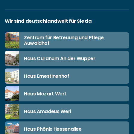
Wir sind deutschlandweit für Sie da
Zentrum für Betreuung und Pflege
Auwaldhof
Haus Curanum An der Wupper
Haus Ernestinenhof
Haus Mozart Werl
Haus Amadeus Werl
Haus Phönix Hessenallee