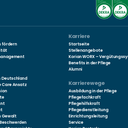
Karriere
n fördern
Startseite
ität
Stellenangebote
management
Korian WORX – Vergütungss
Benefits in der Pflege
Alumni
s
n Deutschland
Karrierewege
e Care Ansatz
sion
Ausbildung in der Pflege
te
Pflegefachkraft
nt
Pflegehilfskraft
at
Pflegedienstleitung
n Gewalt
Einrichtungsleitung
 Beschwerden
Service