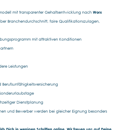
smodell mit transparenter Gehaltsentwicklung nach
Worx
ber Branchendurchschnitt, faire Qualifikationszulagen,
rbungsprogramm mit attraktiven Konditionen
Partnern
ndere Leistungen
nd Berufsunfähigkeitsversicherung
 Sonderurlaubstage
rühzeitiger Dienstplanung
nen und Bewerber werden bei gleicher Eignung besonders
b Dich in wenigen Schritten online. Wir freuen uns auf Deine