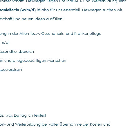
größter Schatz. Deswegen liegen uns ihre Aus- und Weiterbildung sehr
sanleiter:in (w/m/d)
ist also für uns essenziell. Deswegen suchen wir
nschaft und neuen Ideen ausfüllen!
ung in der Alten- bzw. Gesundheits- und Krankenpflege
/m/d)
Gesundheitsbereich
eren und pflegebedürftigen Menschen
bewusstsein
s, was Du täglich leistest
 Fort- und Weiterbildung bei voller Übernahme der Kosten und