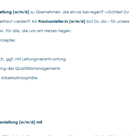
leitung (w/m/d)
zu übernehmen, die etwas bewegen? Möchtest Du
vertraut werden? Als
Praxisanleiter:in (w/m/d)
bist Du da – für unsere
n. Für alle, die uns am Herzen liegen.
nzeptes
n
h, ggf. mit Leitungsverantwortung
lung des Qualitätsmanagements
 Arbeitsatmosphäre
sanleitung (w/m/d) mit