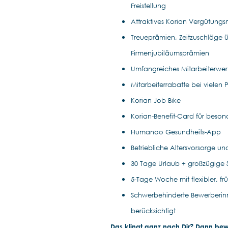
Freistellung
Attraktives Korian Vergütung
Treueprämien, Zeitzuschläge ü
Firmenjubiläumsprämien
Umfangreiches Mitarbeiterwe
Mitarbeiterrabatte bei vielen 
Korian Job Bike
Korian-Benefit-Card für beso
Humanoo Gesundheits-App
Betriebliche Altersvorsorge u
30 Tage Urlaub + großzügige
5-Tage Woche mit flexibler, f
Schwerbehinderte Bewerberin
berücksichtigt
Das klingt ganz nach Dir? Dann bewir