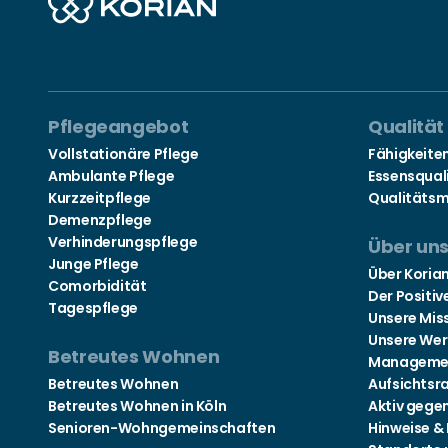
Pflegeangebot
Qualität
Vollstationäre Pflege
Fähigkeite
Ambulante Pflege
Essensqual
Kurzzeitpflege
Qualitäts
Demenzpflege
Verhinderungspflege
Über un
Junge Pflege
Über Koria
Comorbidität
Der Positiv
Tagespflege
Unsere Mis
Unsere Wer
Betreutes Wohnen
Manageme
Betreutes Wohnen
Aufsichtsr
Betreutes Wohnen in Köln
Aktiv gege
Senioren-Wohngemeinschaften
Hinweise &