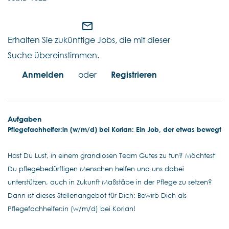
mail_outline
Erhalten Sie zukünftige Jobs, die mit dieser
Suche übereinstimmen.
Anmelden
oder
Registrieren
Aufgaben
Pflegefachhelfer:in (w/m/d) bei Korian: Ein Job, der etwas bewegt
Hast Du Lust, in einem grandiosen Team Gutes zu tun? Möchtest
Du pflegebedürftigen Menschen helfen und uns dabei
unterstützen, auch in Zukunft Maßstäbe in der Pflege zu setzen?
Dann ist dieses Stellenangebot für Dich: Bewirb Dich als
Pflegefachhelfer:in (w/m/d) bei Korian!