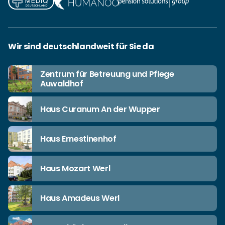
Wir sind deutschlandweit für Sie da
Zentrum für Betreuung und Pflege
Auwaldhof
Haus Curanum An der Wupper
Haus Ernestinenhof
Haus Mozart Werl
Haus Amadeus Werl