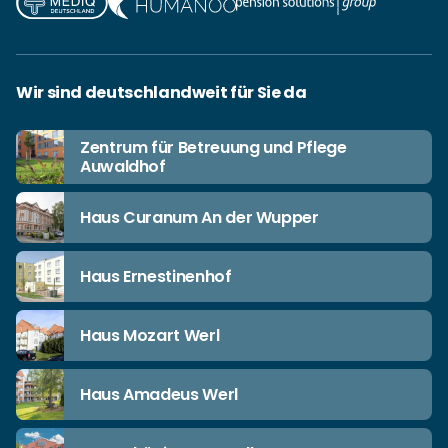
Wir sind deutschlandweit für Sie da
Zentrum für Betreuung und Pflege
Auwaldhof
Haus Curanum An der Wupper
Haus Ernestinenhof
Haus Mozart Werl
Haus Amadeus Werl