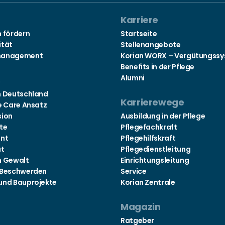
Karriere
n fördern
Startseite
ität
Stellenangebote
management
Korian WORX – Vergütungss
Benefits in der Pflege
Alumni
s
n Deutschland
Karrierewege
e Care Ansatz
sion
Ausbildung in der Pflege
te
Pflegefachkraft
nt
Pflegehilfskraft
at
Pflegedienstleitung
n Gewalt
Einrichtungsleitung
 Beschwerden
Service
und Bauprojekte
Korian Zentrale
Magazin
Ratgeber