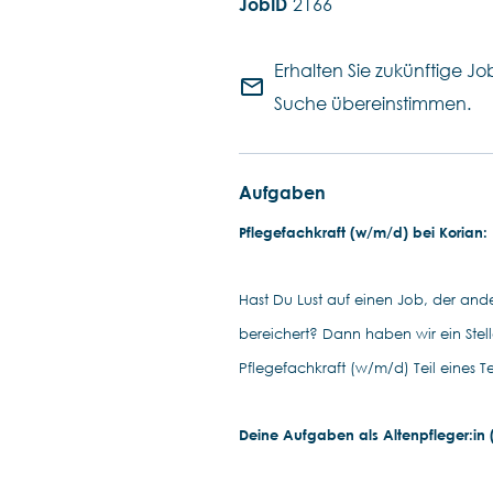
2166
Erhalten Sie zukünftige Job
mail_outline
Suche übereinstimmen.
Aufgaben
Pflegefachkraft (w/m/d) bei Korian: D
Hast Du Lust auf einen Job, der ander
bereichert? Dann haben wir ein Ste
Pflegefachkraft (w/m/d) Teil eines T
Deine Aufgaben als Altenpfleger:in