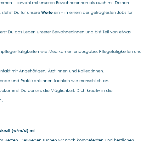
ammen – sowohl mit unseren Bewohner:innen als auch mit Deinen
 stehst Du für unsere
Werte
ein – in einem der gefragtesten Jobs für
erst Du das Leben unserer Bewohner:innen und bist Teil von etwas
enpfleger-Tätigkeiten wie Medikamentenausgabe, Pflegetätigkeiten un
ontakt mit Angehörigen, Ärzt:innen und Kolleg:innen.
ildende und Praktikant:innen fachlich wie menschlich an.
bekommst Du bei uns die Möglichkeit, Dich kreativ in die
n.
ekraft (w/m/d) mit
am Herzen. Deswegen suchen wir nach kompetenten und herzlichen