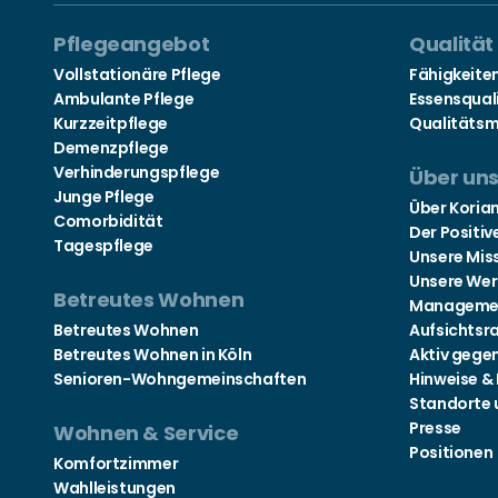
Pflegeangebot
Qualität
Vollstationäre Pflege
Fähigkeite
Ambulante Pflege
Essensqual
Kurzzeitpflege
Qualitäts
Demenzpflege
Verhinderungspflege
Über un
Junge Pflege
Über Koria
Comorbidität
Der Positiv
Tagespflege
Unsere Mis
Unsere Wer
Betreutes Wohnen
Manageme
Betreutes Wohnen
Aufsichtsr
Betreutes Wohnen in Köln
Aktiv gege
Senioren-Wohngemeinschaften
Hinweise &
Standorte 
Presse
Wohnen & Service
Positionen
Komfortzimmer
Wahlleistungen