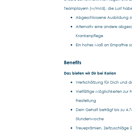
Teamplayern (w/m/d), die Lust hab
Abgeschlossene Ausbildung zu
Alternativ eine andere abgesc
Krankenpflege
Ein hohes Maß an Empathie so
Benefits
Das bieten wir Dir bei Korian
Wertschätzung für Dich und das
Vielfältige Möglichkeiten zur
Freistellung
Dein Gehalt beträgt bis zu 4.74
Stundenwoche
Treueprämien, Zeitzuschläge ü