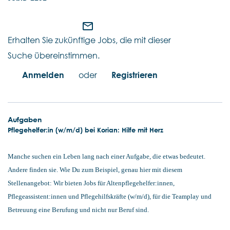
mail_outline
Erhalten Sie zukünftige Jobs, die mit dieser
Suche übereinstimmen.
Anmelden
oder
Registrieren
Aufgaben
Pflegehelfer:in (w/m/d) bei Korian: Hilfe mit Herz
Manche suchen ein Leben lang nach einer Aufgabe, die etwas bedeutet.
Andere finden sie. Wie Du zum Beispiel, genau hier mit diesem
Stellenangebot: Wir bieten Jobs für Altenpflegehelfer:innen,
Pflegeassistent:innen und Pflegehilfskräfte (w/m/d), für die Teamplay und
Betreuung eine Berufung und nicht nur Beruf sind.