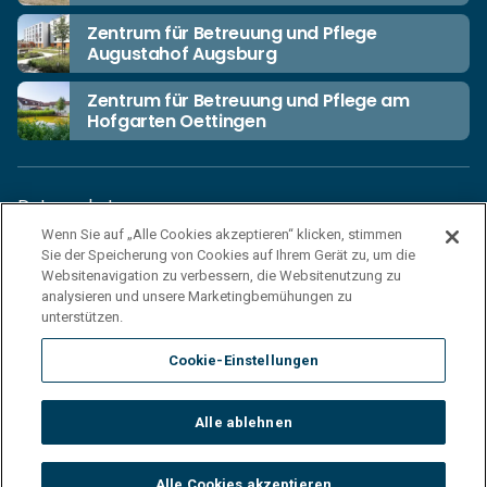
Zentrum für Betreuung und Pflege
Augustahof Augsburg
Zentrum für Betreuung und Pflege am
Hofgarten Oettingen
Datenschutz
Wenn Sie auf „Alle Cookies akzeptieren“ klicken, stimmen
Unsere Netiquette
Sie der Speicherung von Cookies auf Ihrem Gerät zu, um die
Einkaufsbedingungen
Websitenavigation zu verbessern, die Websitenutzung zu
analysieren und unsere Marketingbemühungen zu
Haftungsausschluss
unterstützen.
Impressum
Cookie-Einstellungen
Cookies
Sitemap
Alle ablehnen
© 2026 Korian Deutschland GmbH
Alle Cookies akzeptieren