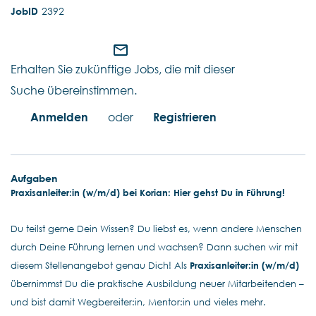
2392
mail_outline
Erhalten Sie zukünftige Jobs, die mit dieser
Suche übereinstimmen.
Anmelden
oder
Registrieren
Aufgaben
Praxisanleiter:in (w/m/d) bei Korian: Hier gehst Du in Führung!
Du teilst gerne Dein Wissen? Du liebst es, wenn andere Menschen
durch Deine Führung lernen und wachsen? Dann suchen wir mit
diesem Stellenangebot genau Dich! Als
Praxisanleiter:in (w/m/d)
übernimmst Du die praktische Ausbildung neuer Mitarbeitenden –
und bist damit Wegbereiter:in, Mentor:in und vieles mehr.