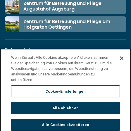
Zentrum für Betreuung und Pflege
Augustahof Augsburg
Zentrum für Betreuung und Pflege am
Hofgarten Oettingen
Datenschutz
Wenn Sie auf „Alle Cookies akzeptieren“ klicken, stimmen
Unsere Netiquette
Sie der Speicherung von Cookies auf Ihrem Gerät zu, um die
Einkaufsbedingungen
Websitenavigation zu verbessern, die Websitenutzung zu
analysieren und unsere Marketingbemühungen zu
Haftungsausschluss
unterstützen.
Impressum
Cookie-Einstellungen
Cookies
Sitemap
Alle ablehnen
© 2026 Korian Deutschland GmbH
Alle Cookies akzeptieren