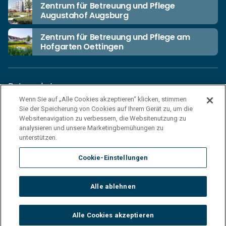
Zentrum für Betreuung und Pflege
Augustahof Augsburg
Zentrum für Betreuung und Pflege am
Hofgarten Oettingen
Datenschutz
Wenn Sie auf „Alle Cookies akzeptieren“ klicken, stimmen
Unsere Netiquette
Sie der Speicherung von Cookies auf Ihrem Gerät zu, um die
Einkaufsbedingungen
Websitenavigation zu verbessern, die Websitenutzung zu
analysieren und unsere Marketingbemühungen zu
Haftungsausschluss
unterstützen.
Impressum
Cookie-Einstellungen
Cookies
Sitemap
Alle ablehnen
© 2026 Korian Deutschland GmbH
Alle Cookies akzeptieren