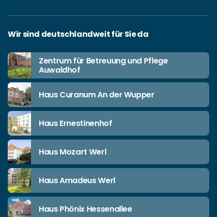
Wir sind deutschlandweit für Sie da
Zentrum für Betreuung und Pflege
Auwaldhof
Haus Curanum An der Wupper
Haus Ernestinenhof
Haus Mozart Werl
Haus Amadeus Werl
Haus Phönix Hessenallee