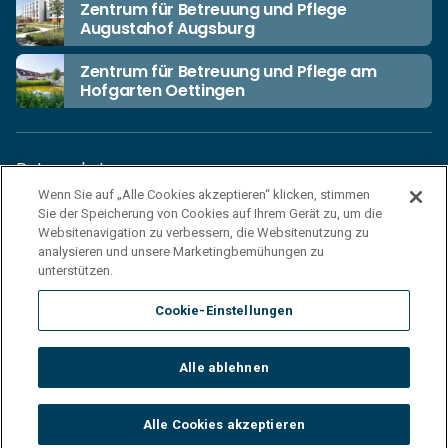
Zentrum für Betreuung und Pflege
Augustahof Augsburg
Zentrum für Betreuung und Pflege am
Hofgarten Oettingen
Datenschutz
Wenn Sie auf „Alle Cookies akzeptieren“ klicken, stimmen
Unsere Netiquette
Sie der Speicherung von Cookies auf Ihrem Gerät zu, um die
Einkaufsbedingungen
Websitenavigation zu verbessern, die Websitenutzung zu
analysieren und unsere Marketingbemühungen zu
Haftungsausschluss
unterstützen.
Impressum
Cookie-Einstellungen
Cookies
Sitemap
Alle ablehnen
© 2026 Korian Deutschland GmbH
Alle Cookies akzeptieren