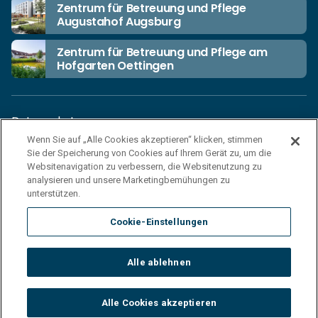
Zentrum für Betreuung und Pflege
Augustahof Augsburg
Zentrum für Betreuung und Pflege am
Hofgarten Oettingen
Datenschutz
Wenn Sie auf „Alle Cookies akzeptieren“ klicken, stimmen
Unsere Netiquette
Sie der Speicherung von Cookies auf Ihrem Gerät zu, um die
Einkaufsbedingungen
Websitenavigation zu verbessern, die Websitenutzung zu
analysieren und unsere Marketingbemühungen zu
Haftungsausschluss
unterstützen.
Impressum
Cookie-Einstellungen
Cookies
Sitemap
Alle ablehnen
© 2026 Korian Deutschland GmbH
Alle Cookies akzeptieren