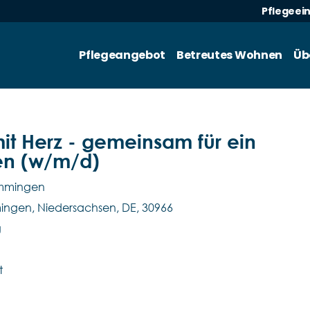
Pflegeei
Pflegeangebot
Betreutes Wohnen
Üb
mit Herz - gemeinsam für ein
en (w/m/d)
emmingen
mmingen, Niedersachsen, DE, 30966
g
t