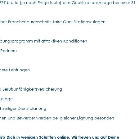
7€ brutto (je nach Entgeltstufe) plus Qualifikationszulage bei einer 39
ber Branchendurchschnitt, faire Qualifikationszulagen,
rbungsprogramm mit attraktiven Konditionen
 Partnern
dere Leistungen
d Berufsunfähigkeitsversicherung
ubstage
ühzeitiger Dienstplanung
nen und Bewerber werden bei gleicher Eignung besonders
b Dich in wenigen Schritten online. Wir freuen uns auf Deine