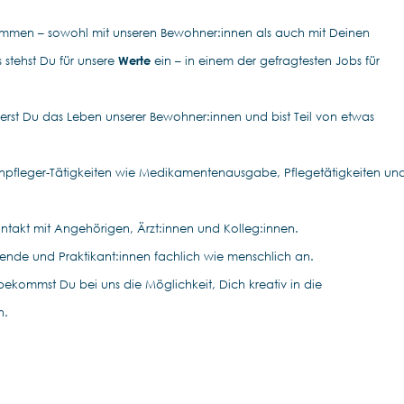
ammen – sowohl mit unseren Bewohner:innen als auch mit Deinen
 stehst Du für unsere
Werte
ein – in einem der gefragtesten Jobs für
erst Du das Leben unserer Bewohner:innen und bist Teil von etwas
enpfleger-Tätigkeiten wie Medikamentenausgabe, Pflegetätigkeiten un
ontakt mit Angehörigen, Ärzt:innen und Kolleg:innen.
ildende und Praktikant:innen fachlich wie menschlich an.
bekommst Du bei uns die Möglichkeit, Dich kreativ in die
n.