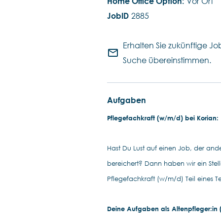
Vor Ort
2885
Erhalten Sie zukünftige Job
mail_outline
Suche übereinstimmen.
Aufgaben
Pflegefachkraft (w/m/d) bei Korian: D
Hast Du Lust auf einen Job, der ander
bereichert? Dann haben wir ein Ste
Pflegefachkraft (w/m/d) Teil eines T
Deine Aufgaben als Altenpfleger:in