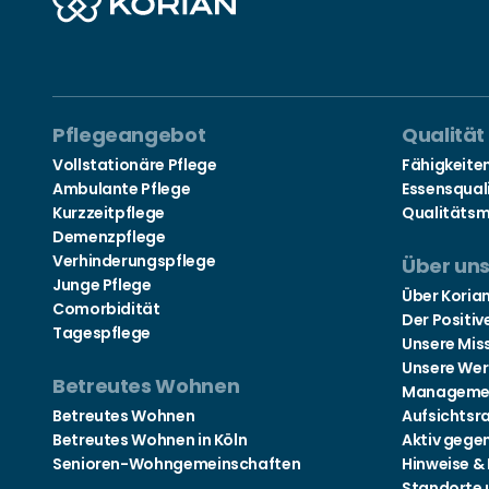
Pflegeangebot
Qualität
Vollstationäre Pflege
Fähigkeite
Ambulante Pflege
Essensqual
Kurzzeitpflege
Qualitäts
Demenzpflege
Verhinderungspflege
Über un
Junge Pflege
Über Koria
Comorbidität
Der Positiv
Tagespflege
Unsere Mis
Unsere Wer
Betreutes Wohnen
Manageme
Betreutes Wohnen
Aufsichtsr
Betreutes Wohnen in Köln
Aktiv gege
Senioren-Wohngemeinschaften
Hinweise &
Standorte 