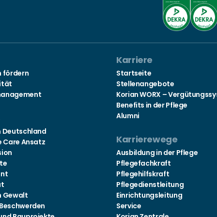
Karriere
n fördern
Startseite
ität
Stellenangebote
management
Korian WORX – Vergütungss
Benefits in der Pflege
Alumni
s
n Deutschland
Karrierewege
e Care Ansatz
sion
Ausbildung in der Pflege
te
Pflegefachkraft
nt
Pflegehilfskraft
at
Pflegedienstleitung
n Gewalt
Einrichtungsleitung
 Beschwerden
Service
und Bauprojekte
Korian Zentrale