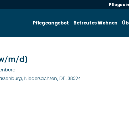
Pflegeei
Pflegeangebot
Betreutes Wohnen
Üb
(w/m/d)
senburg
 Sassenburg, Niedersachsen, DE, 38524
g