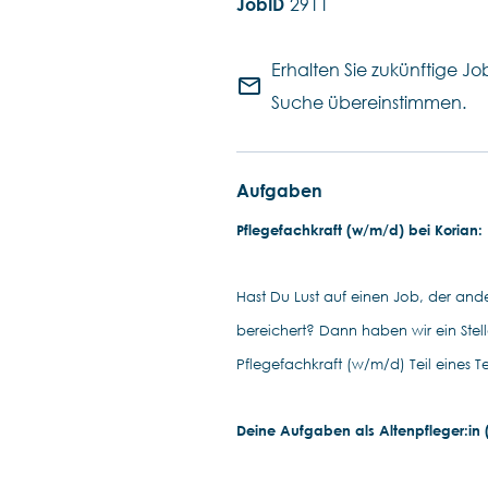
2911
Erhalten Sie zukünftige Job
mail_outline
Suche übereinstimmen.
Aufgaben
Pflegefachkraft (w/m/d) bei Korian: D
Hast Du Lust auf einen Job, der ander
bereichert? Dann haben wir ein Ste
Pflegefachkraft (w/m/d) Teil eines T
Deine Aufgaben als Altenpfleger:in