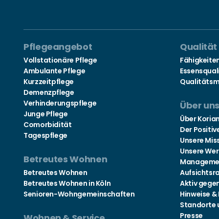
Pflegeangebot
Qualität
Vollstationäre Pflege
Fähigkeite
Ambulante Pflege
Essensqual
Kurzzeitpflege
Qualitäts
Demenzpflege
Verhinderungspflege
Über un
Junge Pflege
Über Koria
Comorbidität
Der Positiv
Tagespflege
Unsere Mis
Unsere Wer
Betreutes Wohnen
Manageme
Betreutes Wohnen
Aufsichtsr
Betreutes Wohnen in Köln
Aktiv gege
Senioren-Wohngemeinschaften
Hinweise &
Standorte 
Presse
Wohnen & Service