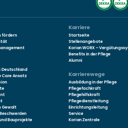
Karriere
n fördern
Startseite
ität
Stellenangebote
management
Korian WORX – Vergütungss
Benefits in der Pflege
Alumni
s
n Deutschland
Karrierewege
e Care Ansatz
sion
Ausbildung in der Pflege
te
Pflegefachkraft
nt
Pflegehilfskraft
at
Pflegedienstleitung
n Gewalt
Einrichtungsleitung
 Beschwerden
Service
und Bauprojekte
Korian Zentrale