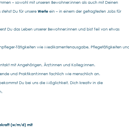
ammen – sowohl mit unseren Bewohner:innen als auch mit Deinen
 stehst Du für unsere
Werte
ein – in einem der gefragtesten Jobs für
erst Du das Leben unserer Bewohner:innen und bist Teil von etwas
enpfleger-Tätigkeiten wie Medikamentenausgabe, Pflegetätigkeiten un
ontakt mit Angehörigen, Ärzt:innen und Kolleg:innen.
ildende und Praktikant:innen fachlich wie menschlich an.
bekommst Du bei uns die Möglichkeit, Dich kreativ in die
n.
ekraft (w/m/d) mit