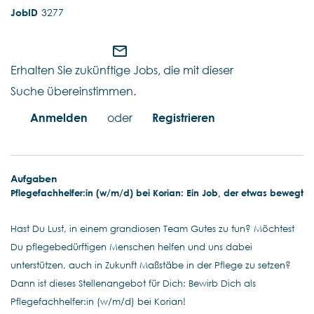
3277
mail_outline
Erhalten Sie zukünftige Jobs, die mit dieser
Suche übereinstimmen.
Anmelden
oder
Registrieren
Aufgaben
Pflegefachhelfer:in (w/m/d) bei Korian: Ein Job, der etwas bewegt
Hast Du Lust, in einem grandiosen Team Gutes zu tun? Möchtest
Du pflegebedürftigen Menschen helfen und uns dabei
unterstützen, auch in Zukunft Maßstäbe in der Pflege zu setzen?
Dann ist dieses Stellenangebot für Dich: Bewirb Dich als
Pflegefachhelfer:in (w/m/d) bei Korian!