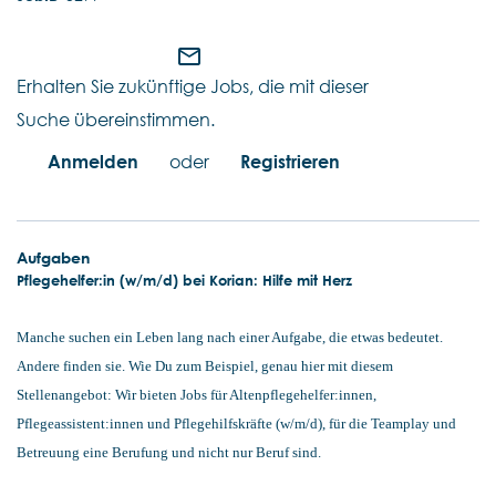
mail_outline
Erhalten Sie zukünftige Jobs, die mit dieser
Suche übereinstimmen.
Anmelden
oder
Registrieren
Aufgaben
Pflegehelfer:in (w/m/d) bei Korian: Hilfe mit Herz
Manche suchen ein Leben lang nach einer Aufgabe, die etwas bedeutet.
Andere finden sie. Wie Du zum Beispiel, genau hier mit diesem
Stellenangebot: Wir bieten Jobs für Altenpflegehelfer:innen,
Pflegeassistent:innen und Pflegehilfskräfte (w/m/d), für die Teamplay und
Betreuung eine Berufung und nicht nur Beruf sind.