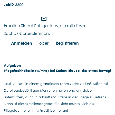
3600
mail_outline
Erhalten Sie zukünftige Jobs, die mit dieser
Suche übereinstimmen.
Anmelden
oder
Registrieren
Aufgaben
Pflegefachhelfer:in (w/m/d) bei Korian: Ein Job, der etwas bewegt
Hast Du Lust, in einem grandiosen Team Gutes zu tun? Möchtest
Du pflegebedürftigen Menschen helfen und uns dabei
unterstützen, auch in Zukunft Maßstäbe in der Pflege zu setzen?
Dann ist dieses Stellenangebot für Dich: Bewirb Dich als
Pflegefachhelfer:in (w/m/d) bei Korian!