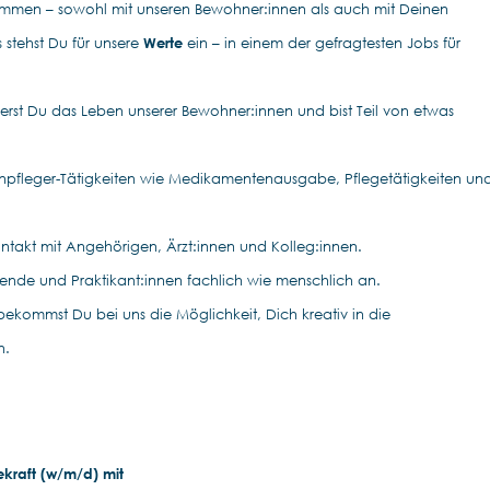
ammen – sowohl mit unseren Bewohner:innen als auch mit Deinen
 stehst Du für unsere
Werte
ein – in einem der gefragtesten Jobs für
erst Du das Leben unserer Bewohner:innen und bist Teil von etwas
enpfleger-Tätigkeiten wie Medikamentenausgabe, Pflegetätigkeiten un
ontakt mit Angehörigen, Ärzt:innen und Kolleg:innen.
ildende und Praktikant:innen fachlich wie menschlich an.
bekommst Du bei uns die Möglichkeit, Dich kreativ in die
n.
ekraft (w/m/d) mit