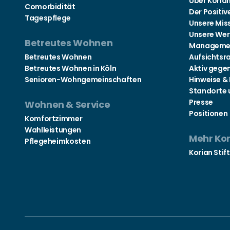
Über Koria
Comorbidität
Der Positiv
Tagespflege
Unsere Mis
Unsere Wer
Betreutes Wohnen
Manageme
Betreutes Wohnen
Aufsichtsr
Betreutes Wohnen in Köln
Aktiv gege
Senioren-Wohngemeinschaften
Hinweise &
Standorte 
Presse
Wohnen & Service
Positionen
Komfortzimmer
Wahlleistungen
Mehr Ko
Pflegeheimkosten
Korian Stif