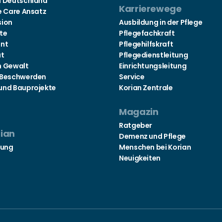
n Deutschland
Karrierewege
e Care Ansatz
sion
Ausbildung in der Pflege
te
Pflegefachkraft
nt
Pflegehilfskraft
at
Pflegedienstleitung
n Gewalt
Einrichtungsleitung
 Beschwerden
Service
und Bauprojekte
Korian Zentrale
Magazin
Ratgeber
rian
Demenz und Pflege
tung
Menschen bei Korian
Neuigkeiten