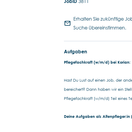
3811
Erhalten Sie zukünftige Job
mail_outline
Suche übereinstimmen.
Aufgaben
Pflegefachkraft (w/m/d) bei Korian: D
Hast Du Lust auf einen Job, der ander
bereichert? Dann haben wir ein Ste
Pflegefachkraft (w/m/d) Teil eines T
Deine Aufgaben als Altenpfleger:in