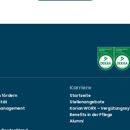
Karriere
n fördern
Startseite
ität
Stellenangebote
management
Korian WORX – Vergütungss
Benefits in der Pflege
Alumni
s