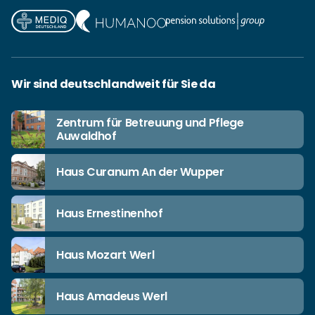
Wir sind deutschlandweit für Sie da
Zentrum für Betreuung und Pflege
Auwaldhof
Haus Curanum An der Wupper
Haus Ernestinenhof
Haus Mozart Werl
Haus Amadeus Werl