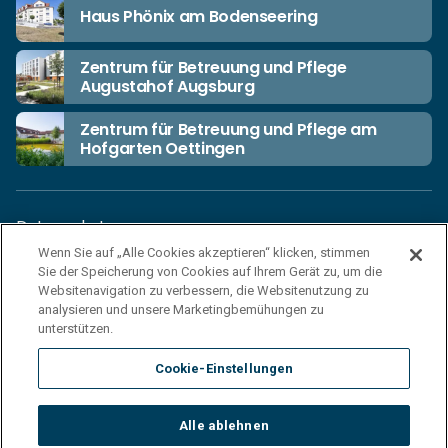
Haus Phönix am Bodenseering
Zentrum für Betreuung und Pflege
Augustahof Augsburg
Zentrum für Betreuung und Pflege am
Hofgarten Oettingen
Datenschutz
Wenn Sie auf „Alle Cookies akzeptieren“ klicken, stimmen
Unsere Netiquette
Sie der Speicherung von Cookies auf Ihrem Gerät zu, um die
Einkaufsbedingungen
Websitenavigation zu verbessern, die Websitenutzung zu
analysieren und unsere Marketingbemühungen zu
Haftungsausschluss
unterstützen.
Impressum
Cookie-Einstellungen
Cookies
Sitemap
Alle ablehnen