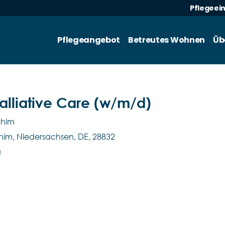
Pflegeei
Pflegeangebot
Betreutes Wohnen
Üb
Palliative Care (w/m/d)
chim
him, Niedersachsen, DE, 28832
g