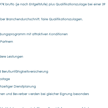
7€ brutto (je nach Entgeltstufe) plus Qualifikationszulage bei einer 39
ber Branchendurchschnitt, faire Qualifikationszulagen,
rbungsprogramm mit attraktiven Konditionen
 Partnern
dere Leistungen
d Berufsunfähigkeitsversicherung
ubstage
ühzeitiger Dienstplanung
nen und Bewerber werden bei gleicher Eignung besonders