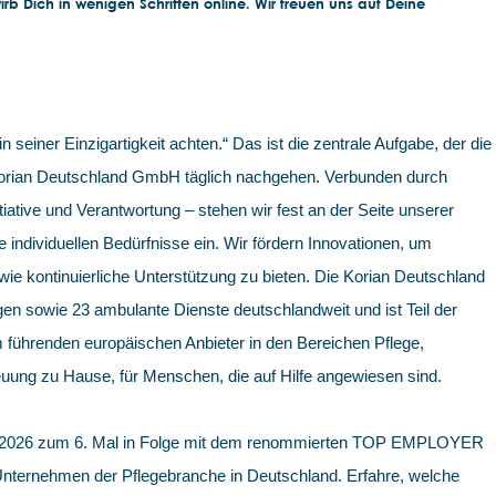
b Dich in wenigen Schritten online. Wir freuen uns auf Deine
in seiner Einzigartigkeit achten.“ Das ist die zentrale Aufgabe, der die
 Korian Deutschland GmbH täglich nachgehen. Verbunden durch
iative und Verantwortung – stehen wir fest an der Seite unserer
e individuellen Bedürfnisse ein. Wir fördern Innovationen, um
e kontinuierliche Unterstützung zu bieten. Die Korian Deutschland
en sowie 23 ambulante Dienste deutschlandweit und ist Teil der
 führenden europäischen Anbieter in den Bereichen Pflege,
uung zu Hause, für Menschen, die auf Hilfe angewiesen sind.
 2026 zum 6. Mal in Folge mit dem renommierten TOP EMPLOYER
 Unternehmen der Pflegebranche in Deutschland. Erfahre, welche