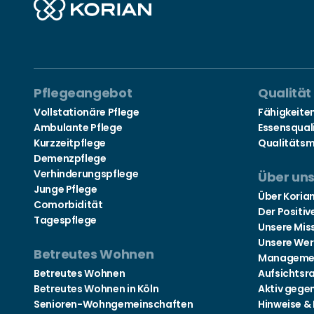
Pflegeangebot
Qualität
Vollstationäre Pflege
Fähigkeite
Ambulante Pflege
Essensqual
Kurzzeitpflege
Qualitäts
Demenzpflege
Verhinderungspflege
Über un
Junge Pflege
Über Koria
Comorbidität
Der Positiv
Tagespflege
Unsere Mis
Unsere Wer
Betreutes Wohnen
Manageme
Betreutes Wohnen
Aufsichtsr
Betreutes Wohnen in Köln
Aktiv gege
Senioren-Wohngemeinschaften
Hinweise &