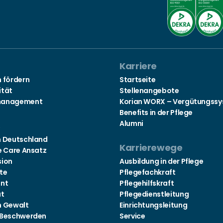
Karriere
n fördern
Startseite
ität
Stellenangebote
management
Korian WORX – Vergütungss
Benefits in der Pflege
Alumni
s
n Deutschland
Karrierewege
e Care Ansatz
sion
Ausbildung in der Pflege
te
Pflegefachkraft
nt
Pflegehilfskraft
at
Pflegedienstleitung
n Gewalt
Einrichtungsleitung
 Beschwerden
Service