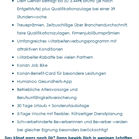
Dein Gehalt beträgt bis zu 3.449€ brutto (je nach
Entgeltstufe) plus Qualifikationszulage bei einer 39
Stundenwoche
Treueprämien, Zeitzuschläge über Branchendurchschnitt,
faire Qualifikationszulagen, Firmenjubiläumsprämien
Umfangreiches Mitarbeiterwerbungsprogramm mit
attraktiven Konditionen
Mitarbeiter-Rabatte bei vielen Partnern
Korian Job Bike
Korian-Benefit-Card für besondere Leistungen
Humanoo Gesundheits-App
Betriebliche Altersvorsorge und
Berufsunfähigkeitsversicherung
30 Tage Urlaub + Sonderurlaubstage
5-Tage Woche mit flexibler, frühzeitiger Dienstplanung
Schwerbehinderte Bewerberinnen und Bewerber werden
bei gleicher Eignung besonders berücksichtigt
Das klingt ganz nach Dir? Dann bewirb Dich in wenigen Schritten