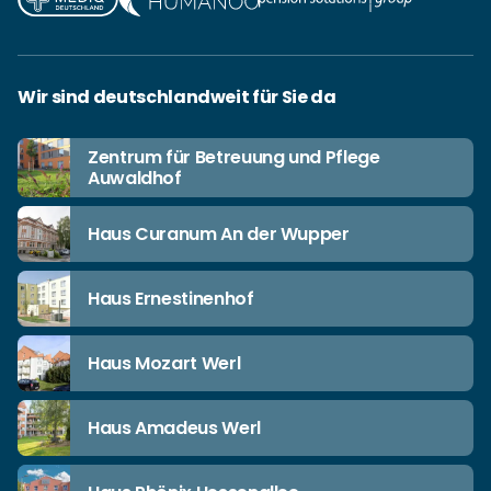
Wir sind deutschlandweit für Sie da
Zentrum für Betreuung und Pflege
Auwaldhof
Haus Curanum An der Wupper
Haus Ernestinenhof
Haus Mozart Werl
Haus Amadeus Werl