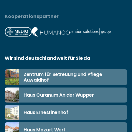
Kooperationspartner
Wir sind deutschlandweit für Sie da
Zentrum für Betreuung und Pflege
Auwaldhof
Haus Curanum An der Wupper
Haus Ernestinenhof
Haus Mozart Werl