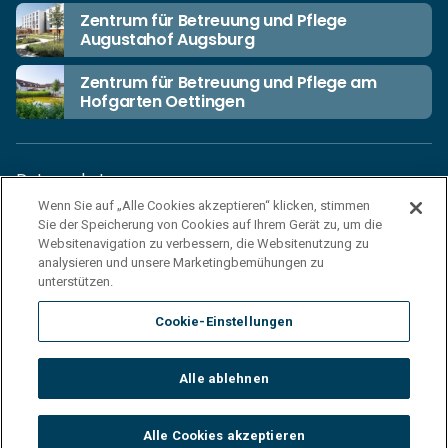
Zentrum für Betreuung und Pflege
Augustahof Augsburg
Zentrum für Betreuung und Pflege am
Hofgarten Oettingen
Datenschutz
Wenn Sie auf „Alle Cookies akzeptieren“ klicken, stimmen
Unsere Netiquette
Sie der Speicherung von Cookies auf Ihrem Gerät zu, um die
Einkaufsbedingungen
Websitenavigation zu verbessern, die Websitenutzung zu
analysieren und unsere Marketingbemühungen zu
Haftungsausschluss
unterstützen.
Impressum
Cookie-Einstellungen
Cookies
Sitemap
Alle ablehnen
© 2026 Korian Deutschland GmbH
Alle Cookies akzeptieren