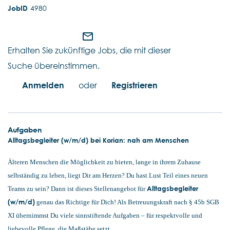
4980
mail_outline
Erhalten Sie zukünftige Jobs, die mit dieser
Suche übereinstimmen.
Anmelden
oder
Registrieren
Aufgaben
Alltagsbegleiter (w/m/d) bei Korian: nah am Menschen
Älteren Menschen die Möglichkeit zu bieten, lange in ihrem Zuhause
selbständig zu leben, liegt Dir am Herzen? Du hast Lust Teil eines neuen
Alltagsbegleiter
Teams zu sein? Dann ist dieses Stellenangebot für
(w/m/d)
genau das Richtige für Dich! Als Betreuungskraft nach § 45b SGB
XI übernimmst Du viele sinnstiftende Aufgaben – für respektvolle und
liebevolle Pflege, die Maßstäbe setzt.