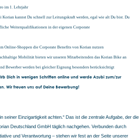
ro im 1. Lehrjahr
 Korian kannst Du schnell zur Leitungskraft werden, egal wie alt Du bist. Du
ufliche Weiterqualifikationen in der eigenen Corporate
eim Online-Shoppen die Corporate Benefits von Korian nutzen
achhaltige Mobilität bieten wir unseren Mitarbeitenden das Korian Bike an
nd Bewerber werden bei gleicher Eignung besonders berücksichtigt
rb Dich in wenigen Schritten online und werde Azubi zum/zur
ian. Wir freuen uns auf Deine Bewerbung!
in seiner Einzigartigkeit achten.“ Das ist die zentrale Aufgabe, der die
 Korian Deutschland GmbH täglich nachgehen. Verbunden durch
iative und Verantwortung – stehen wir fest an der Seite unserer