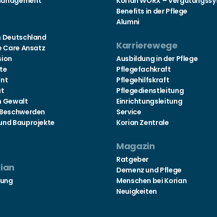
management
Korian WORX – Vergütungss
Benefits in der Pflege
Alumni
s
n Deutschland
Karrierewege
e Care Ansatz
sion
Ausbildung in der Pflege
te
Pflegefachkraft
nt
Pflegehilfskraft
at
Pflegedienstleitung
n Gewalt
Einrichtungsleitung
 Beschwerden
Service
und Bauprojekte
Korian Zentrale
Magazin
Ratgeber
rian
Demenz und Pflege
tung
Menschen bei Korian
Neuigkeiten