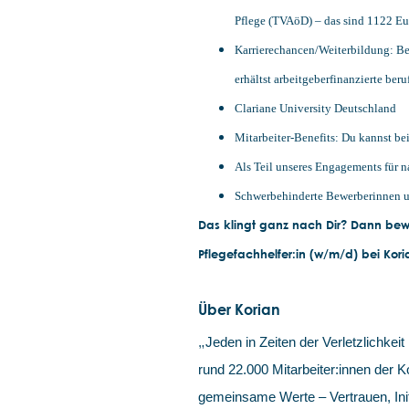
Pflege (TVAöD) – das sind 1122 Eu
Karrierechancen/Weiterbildung: Bei
erhältst arbeitgeberfinanzierte ber
Clariane University Deutschland
Mitarbeiter-Benefits: Du kannst b
Als Teil unseres Engagements für n
Schwerbehinderte Bewerberinnen u
Das klingt ganz nach Dir? Dann bewi
Pflegefachhelfer:in (w/m/d) bei Kor
Über Korian
„
Jeden in Zeiten der Verletzlichkeit 
rund 22.000 Mitarbeiter:innen der
gemeinsame Werte – Vertrauen, Init