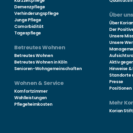
Kurzzeitpflege
Qualitäts
Demenzpflege
Verhinderungspflege
Über un
Junge Pflege
Über Koria
Comorbidität
Der Positiv
Tagespflege
Unsere Mis
Unsere Wer
Betreutes Wohnen
Manageme
Betreutes Wohnen
Aufsichtsr
Betreutes Wohnen in Köln
Aktiv gege
Senioren-Wohngemeinschaften
Hinweise &
Standorte 
Presse
Wohnen & Service
Positionen
Komfortzimmer
Wahlleistungen
Mehr Ko
Pflegeheimkosten
Korian Stif