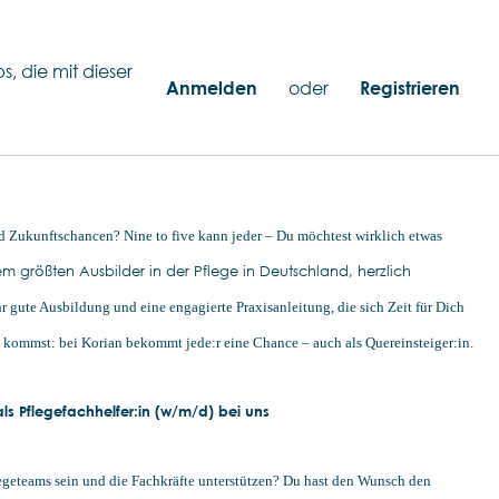
s, die mit dieser
Anmelden
oder
Registrieren
d Zukunftschancen? Nine to five kann jeder – Du möchtest wirklich etwas
m größten Ausbilder in der Pflege in Deutschland, herzlich
hr gute Ausbildung und eine engagierte Praxisanleitung, die sich Zeit für Dich
u kommst: bei Korian bekommt jede:r eine Chance – auch als Quereinsteiger:in.
s Pflegefachhelfer:in (w/m/d) bei uns
legeteams sein und die Fachkräfte unterstützen? Du hast den Wunsch den