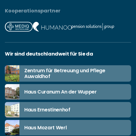
Kooperationspartner
Wir sind deutschlandweit für Sie da
Zentrum für Betreuung und Pflege
Auwaldhof
Haus Curanum An der Wupper
Haus Ernestinenhof
Haus Mozart Werl