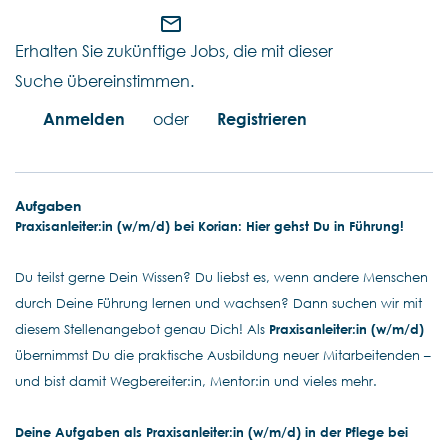
mail_outline
Erhalten Sie zukünftige Jobs, die mit dieser
Suche übereinstimmen.
Anmelden
oder
Registrieren
Aufgaben
Praxisanleiter:in (w/m/d) bei Korian: Hier gehst Du in Führung!
Du teilst gerne Dein Wissen? Du liebst es, wenn andere Menschen
durch Deine Führung lernen und wachsen? Dann suchen wir mit
diesem Stellenangebot genau Dich! Als
Praxisanleiter:in (w/m/d)
übernimmst Du die praktische Ausbildung neuer Mitarbeitenden –
und bist damit Wegbereiter:in, Mentor:in und vieles mehr.
Deine Aufgaben als Praxisanleiter:in (w/m/d) in der Pflege bei