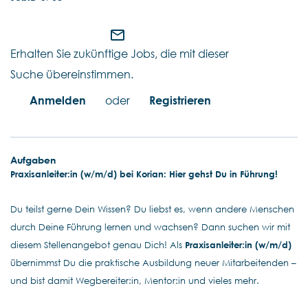
mail_outline
Erhalten Sie zukünftige Jobs, die mit dieser
Suche übereinstimmen.
Anmelden
oder
Registrieren
Aufgaben
Praxisanleiter:in (w/m/d) bei Korian: Hier gehst Du in Führung!
Du teilst gerne Dein Wissen? Du liebst es, wenn andere Menschen
durch Deine Führung lernen und wachsen? Dann suchen wir mit
diesem Stellenangebot genau Dich! Als
Praxisanleiter:in (w/m/d)
übernimmst Du die praktische Ausbildung neuer Mitarbeitenden –
und bist damit Wegbereiter:in, Mentor:in und vieles mehr.