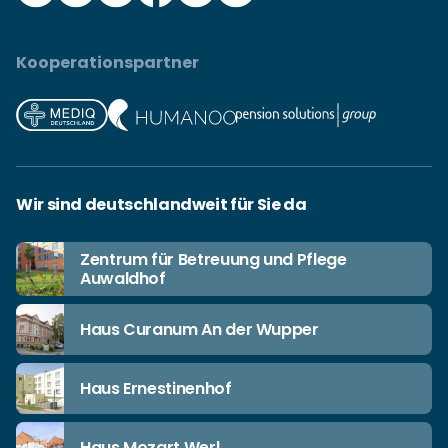
Kooperationspartner
Wir sind deutschlandweit für Sie da
Zentrum für Betreuung und Pflege
Auwaldhof
Haus Curanum An der Wupper
Haus Ernestinenhof
Haus Mozart Werl