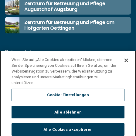
Zentrum für Betreuung und Pflege
Augustahof Augsburg
Zentrum für Betreuung und Pflege am
Hofgarten Oettingen
Datenschutz
Wenn Sie auf „Alle Cookies akzeptieren“ klicken, stimmen
Unsere Netiquette
Sie der Speicherung von Cookies auf Ihrem Gerät zu, um die
Einkaufsbedingungen
Websitenavigation zu verbessern, die Websitenutzung zu
analysieren und unsere Marketingbemühungen zu
Haftungsausschluss
unterstützen.
Impressum
Cookie-Einstellungen
Cookies
Sitemap
Alle ablehnen
© 2026 Korian Deutschland GmbH
Alle Cookies akzeptieren