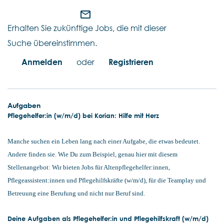
mail_outline
Erhalten Sie zukünftige Jobs, die mit dieser
Suche übereinstimmen.
Anmelden
oder
Registrieren
Aufgaben
Pflegehelfer:in (w/m/d) bei Korian: Hilfe mit Herz
Manche suchen ein Leben lang nach einer Aufgabe, die etwas bedeutet.
Andere finden sie. Wie Du zum Beispiel, genau hier mit diesem
Stellenangebot: Wir bieten Jobs für Altenpflegehelfer:innen,
Pflegeassistent:innen und Pflegehilfskräfte (w/m/d), für die Teamplay und
Betreuung eine Berufung und nicht nur Beruf sind.
Deine Aufgaben als Pflegehelfer:in und Pflegehilfskraft (w/m/d)