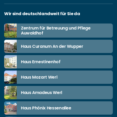
Wir sind deutschlandweit für Sie da
Zentrum für Betreuung und Pflege
Auwaldhof
Haus Curanum An der Wupper
Haus Ernestinenhof
Haus Mozart Werl
Haus Amadeus Werl
Haus Phönix Hessenallee