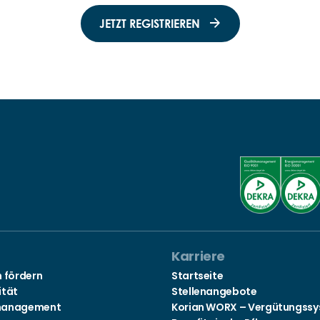
JETZT REGISTRIEREN
Karriere
n fördern
Startseite
ität
Stellenangebote
management
Korian WORX – Vergütungss