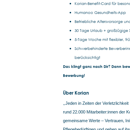
Korian-Benefit-Card für beso
Humanoo Gesundheits-App
Betriebliche Altersvorsorge u
30 Tage Urlaub + großzügige
5-Tage Woche mit flexibler, f
Schwerbehinderte Bewerberin
berücksichtigt
Das klingt ganz nach Dir? Dann bewir
Bewerbung!
Über Korian
„
Jeden in Zeiten der Verletzlichkeit 
rund 22.000 Mitarbeiter:innen der
gemeinsame Werte – Vertrauen, Init
Pflegebedürftigen und gehen auf ihr