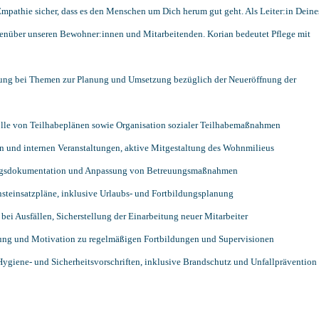
 Empathie sicher, dass es den Menschen um Dich herum gut geht. Als Leiter:in Deine
egenüber unseren Bewohner:innen und Mitarbeitenden. Korian bedeutet Pflege mit
tung bei Themen zur Planung und Umsetzung bezüglich der Neueröffnung der
lle von Teilhabeplänen sowie Organisation sozialer Teilhabemaßnahmen
en und internen Veranstaltungen, aktive Mitgestaltung des Wohnmilieus
uungsdokumentation und Anpassung von Betreuungsmaßnahmen
steinsatzpläne, inklusive Urlaubs- und Fortbildungsplanung
ei Ausfällen, Sicherstellung der Einarbeitung neuer Mitarbeiter
lung und Motivation zu regelmäßigen Fortbildungen und Supervisionen
giene- und Sicherheitsvorschriften, inklusive Brandschutz und Unfallprävention