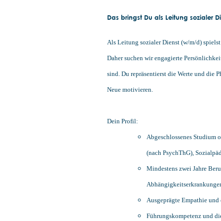
Das bringst Du als Leitung sozialer D
Als Leitung sozialer Dienst (w/m/d) spiels
Daher suchen wir engagierte Persönlichkeit
sind. Du repräsentierst die Werte und die P
Neue motivieren.
Dein Profil:
Abgeschlossenes Studium od
(nach PsychThG), Sozialpäd
Mindestens zwei Jahre Beru
Abhängigkeitserkrankunge
Ausgeprägte Empathie und d
Führungskompetenz und die