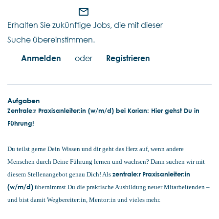
mail_outline
Erhalten Sie zukünftige Jobs, die mit dieser
Suche übereinstimmen.
Anmelden
oder
Registrieren
Aufgaben
Zentrale:r Praxisanleiter:in (w/m/d) bei Korian: Hier gehst Du in
Führung!
Du teilst gerne Dein Wissen und dir geht das Herz auf, wenn andere
Menschen durch Deine Führung lernen und wachsen? Dann suchen wir mit
zentrale:r
Praxisanleiter:in
diesem Stellenangebot genau Dich! Als
(w/m/d)
übernimmst Du die praktische Ausbildung neuer Mitarbeitenden –
und bist damit Wegbereiter:in, Mentor:in und vieles mehr.