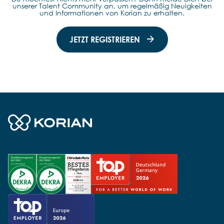
unserer Talent Community an, um regelmäßig Neuigkeiten
und Informationen von Korian zu erhalten.
JETZT REGISTRIEREN