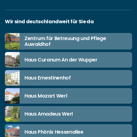
Wir sind deutschlandweit für Sie da
Zentrum für Betreuung und Pflege
Auwaldhof
Haus Curanum An der Wupper
Haus Ernestinenhof
Haus Mozart Werl
Haus Amadeus Werl
Haus Phönix Hessenallee