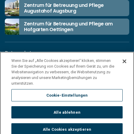
Zentrum für Betreuung und Pflege
Augustahof Augsburg
Zentrum für Betreuung und Pflege am
Hofgarten Oettingen
Datenschutz
Wenn Sie auf „Alle Cookies akzeptieren“ klicken, stimmen
Unsere Netiquette
Sie der Speicherung von Cookies auf Ihrem Gerät zu, um die
Einkaufsbedingungen
Websitenavigation zu verbessern, die Websitenutzung zu
analysieren und unsere Marketingbemühungen zu
Haftungsausschluss
unterstützen.
Impressum
Cookie-Einstellungen
Cookies
Sitemap
Alle ablehnen
© 2026 Korian Deutschland GmbH
Alle Cookies akzeptieren