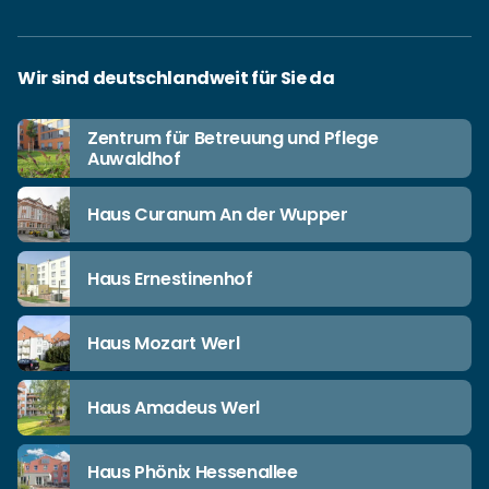
Wir sind deutschlandweit für Sie da
Zentrum für Betreuung und Pflege
Auwaldhof
Haus Curanum An der Wupper
Haus Ernestinenhof
Haus Mozart Werl
Haus Amadeus Werl
Haus Phönix Hessenallee