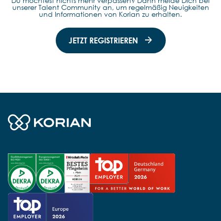
Du möchtest nichts mehr verpassen? Dann melde Dich bei
unserer Talent Community an, um regelmäßig Neuigkeiten
und Informationen von Korian zu erhalten.
JETZT REGISTRIEREN