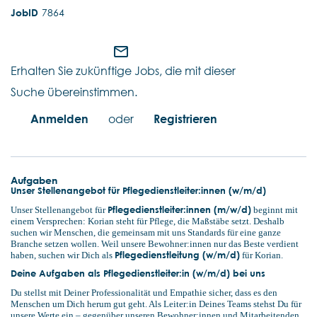
7864
mail_outline
Erhalten Sie zukünftige Jobs, die mit dieser
Suche übereinstimmen.
Anmelden
oder
Registrieren
Aufgaben
Unser Stellenangebot für Pflegedienstleiter:innen (w/m/d)
Pflegedienstleiter:innen (m/w/d)
Unser Stellenangebot für
beginnt mit
einem Versprechen: Korian steht für Pflege, die Maßstäbe setzt. Deshalb
suchen wir Menschen, die gemeinsam mit uns Standards für eine ganze
Branche setzen wollen. Weil unsere Bewohner:innen nur das Beste verdient
Pflegedienstleitung (w/m/d)
haben, suchen wir Dich als
für Korian.
Deine Aufgaben als Pflegedienstleiter:in (w/m/d) bei uns
Du stellst mit Deiner Professionalität und Empathie sicher, dass es den
Menschen um Dich herum gut geht. Als Leiter:in Deines Teams stehst Du für
unsere Werte ein – gegenüber unseren Bewohner:innen und Mitarbeitenden.