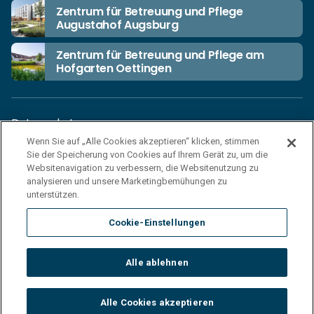
Zentrum für Betreuung und Pflege
Augustahof Augsburg
Zentrum für Betreuung und Pflege am
Hofgarten Oettingen
Datenschutz
Wenn Sie auf „Alle Cookies akzeptieren“ klicken, stimmen
Unsere Netiquette
Sie der Speicherung von Cookies auf Ihrem Gerät zu, um die
Einkaufsbedingungen
Websitenavigation zu verbessern, die Websitenutzung zu
analysieren und unsere Marketingbemühungen zu
Haftungsausschluss
unterstützen.
Impressum
Cookie-Einstellungen
Cookies
Sitemap
Alle ablehnen
© 2026 Korian Deutschland GmbH
Alle Cookies akzeptieren