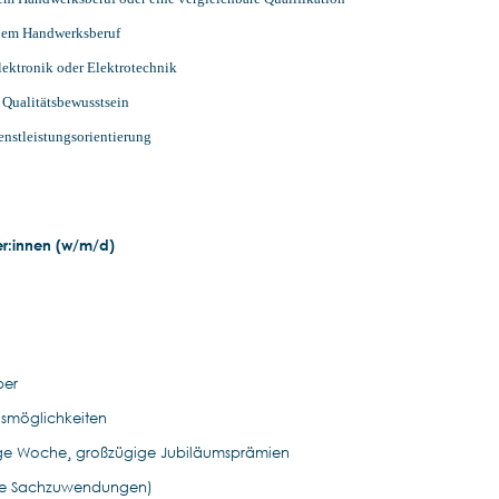
inem Handwerksberuf
lektronik oder Elektrotechnik
 Qualitätsbewusstsein
stleistungsorientierung
r:innen
(w/m/d)
ber
gsmöglichkeiten
Tage Woche¸ großzügige Jubiläumsprämien
reie Sachzuwendungen)