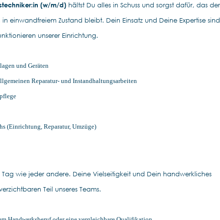
techniker:in (w/m/d)
hältst Du alles in Schuss und sorgst dafür, das der
n einwandfreiem Zustand bleibt. Dein Einsatz und Deine Expertise sind
unktionieren unserer Einrichtung.
lagen und Geräten
llgemeinen Reparatur- und Instandhaltungsarbeiten
pflege
s (Einrichtung, Reparatur, Umzüge)
n Tag wie jeder andere. Deine Vielseitigkeit und Dein handwerkliches
rzichtbaren Teil unseres Teams.
m Handwerksberuf oder eine vergleichbare Qualifikation