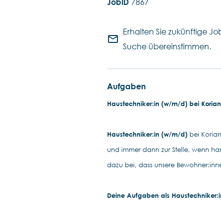
7867
Erhalten Sie zukünftige Job
mail_outline
Suche übereinstimmen.
Aufgaben
Haustechniker:in (w/m/d) bei Korian:
Haustechniker:in (w/m/d)
bei Korian 
und immer dann zur Stelle, wenn han
dazu bei, dass unsere Bewohner:inne
Deine Aufgaben als Haustechniker:i