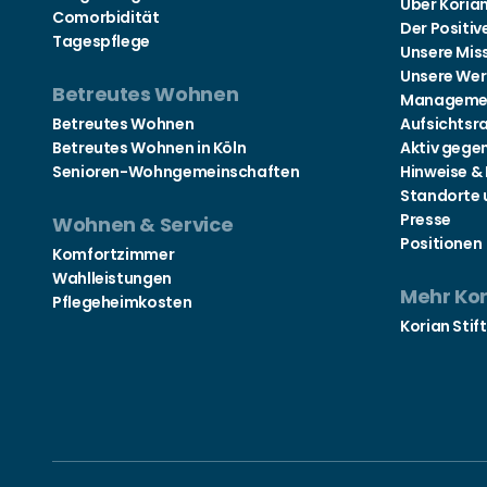
Über Koria
Comorbidität
Der Positiv
Tagespflege
Unsere Mis
Unsere Wer
Betreutes Wohnen
Manageme
Betreutes Wohnen
Aufsichtsr
Betreutes Wohnen in Köln
Aktiv gege
Senioren-Wohngemeinschaften
Hinweise &
Standorte 
Presse
Wohnen & Service
Positionen
Komfortzimmer
Wahlleistungen
Mehr Ko
Pflegeheimkosten
Korian Stif