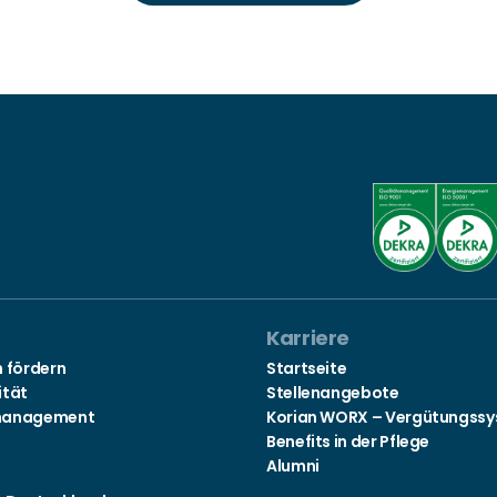
Karriere
n fördern
Startseite
ität
Stellenangebote
management
Korian WORX – Vergütungss
Benefits in der Pflege
Alumni
s