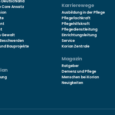
n Deutschland
Karrierewege
e Care Ansatz
sion
Ausbildung in der Pflege
te
Pflegefachkraft
nt
Pflegehilfskraft
at
Pflegedienstleitung
n Gewalt
Einrichtungsleitung
 Beschwerden
Service
und Bauprojekte
Korian Zentrale
Magazin
Ratgeber
rian
Demenz und Pflege
tung
Menschen bei Korian
Neuigkeiten