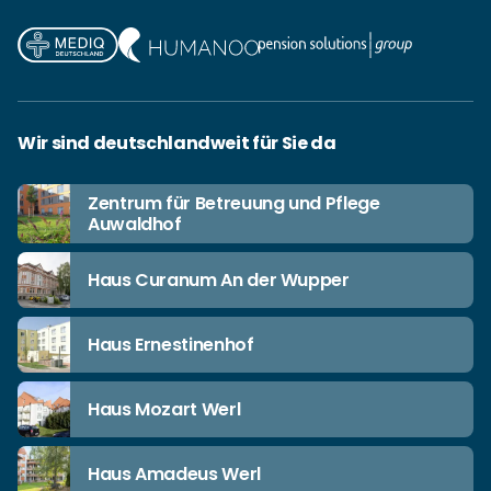
Wir sind deutschlandweit für Sie da
Zentrum für Betreuung und Pflege
Auwaldhof
Haus Curanum An der Wupper
Haus Ernestinenhof
Haus Mozart Werl
Haus Amadeus Werl