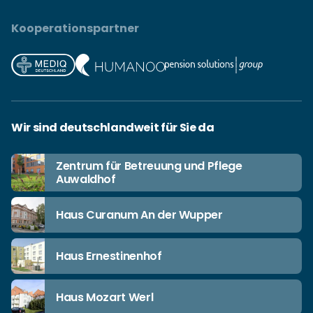
Kooperationspartner
Wir sind deutschlandweit für Sie da
Zentrum für Betreuung und Pflege
Auwaldhof
Haus Curanum An der Wupper
Haus Ernestinenhof
Haus Mozart Werl