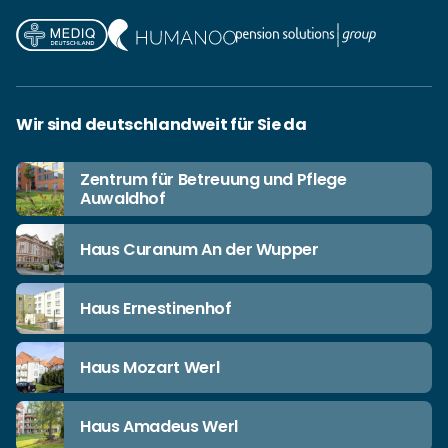
Wir sind deutschlandweit für Sie da
Zentrum für Betreuung und Pflege
Auwaldhof
Haus Curanum An der Wupper
Haus Ernestinenhof
Haus Mozart Werl
Haus Amadeus Werl