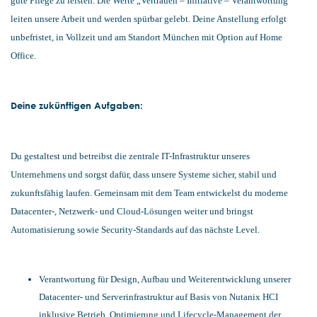
gute Pflege zu leisten. Die Werte „Vertrauen – Initiative – Verantwortung“
leiten unsere Arbeit und werden spürbar gelebt. Deine Anstellung erfolgt
unbefristet, in Vollzeit und am Standort München mit Option auf Home
Office.
Deine zukünftigen Aufgaben:
Du gestaltest und betreibst die zentrale IT-Infrastruktur unseres
Unternehmens und sorgst dafür, dass unsere Systeme sicher, stabil und
zukunftsfähig laufen. Gemeinsam mit dem Team entwickelst du moderne
Datacenter-, Netzwerk- und Cloud-Lösungen weiter und bringst
Automatisierung sowie Security-Standards auf das nächste Level.
Verantwortung für Design, Aufbau und Weiterentwicklung unserer
Datacenter- und Serverinfrastruktur auf Basis von Nutanix HCI
inklusive Betrieb, Optimierung und Lifecycle-Management der