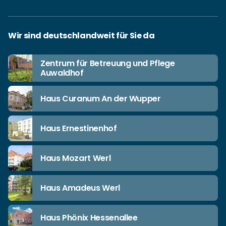
Wir sind deutschlandweit für Sie da
Zentrum für Betreuung und Pflege
Auwaldhof
Haus Curanum An der Wupper
Haus Ernestinenhof
Haus Mozart Werl
Haus Amadeus Werl
Haus Phönix Hessenallee