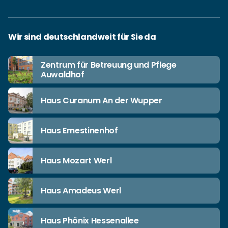
Wir sind deutschlandweit für Sie da
Zentrum für Betreuung und Pflege
Auwaldhof
Haus Curanum An der Wupper
Haus Ernestinenhof
Haus Mozart Werl
Haus Amadeus Werl
Haus Phönix Hessenallee