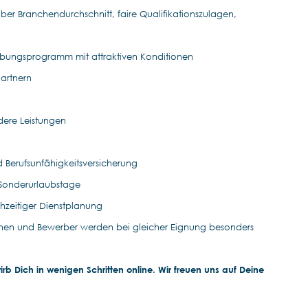
ber Branchendurchschnitt, faire Qualifikationszulagen,
rbungsprogramm mit attraktiven Konditionen
Partnern
ndere Leistungen
nd Berufsunfähigkeitsversicherung
 Sonderurlaubstage
rühzeitiger Dienstplanung
nen und Bewerber werden bei gleicher Eignung besonders
b Dich in wenigen Schritten online. Wir freuen uns auf Deine