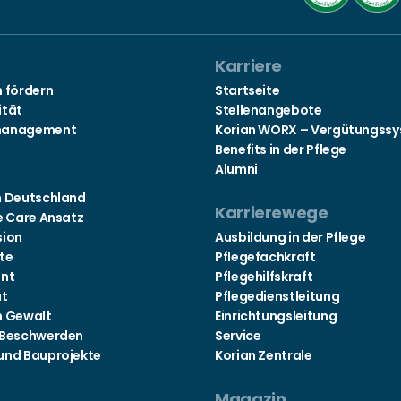
Karriere
n fördern
Startseite
ität
Stellenangebote
management
Korian WORX – Vergütungss
Benefits in der Pflege
Alumni
s
n Deutschland
Karrierewege
e Care Ansatz
sion
Ausbildung in der Pflege
te
Pflegefachkraft
nt
Pflegehilfskraft
at
Pflegedienstleitung
n Gewalt
Einrichtungsleitung
 Beschwerden
Service
und Bauprojekte
Korian Zentrale
Magazin