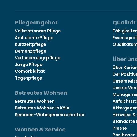
Pflegeangebot
Qualität
Vollstationäre Pflege
Fähigkeite
Ambulante Pflege
Essensqual
Kurzzeitpflege
Qualitäts
Demenzpflege
Verhinderungspflege
Über un
Junge Pflege
Über Koria
Comorbidität
Der Positiv
Tagespflege
Unsere Mis
Unsere Wer
Betreutes Wohnen
Manageme
Betreutes Wohnen
Aufsichtsr
Betreutes Wohnen in Köln
Aktiv gege
Senioren-Wohngemeinschaften
Hinweise &
Standorte 
Presse
Wohnen & Service
Positionen