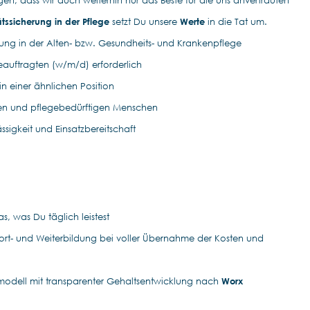
gen, dass wir auch weiterhin nur das Beste für die uns anvertrauten
ätssicherung in der Pflege
setzt Du unsere
Werte
in die Tat um.
ung in der Alten- bzw. Gesundheits- und Krankenpflege
eauftragten (w/m/d) erforderlich
in einer ähnlichen Position
eren und pflegebedürftigen Menschen
sigkeit und Einsatzbereitschaft
s, was Du täglich leistest
 Fort- und Weiterbildung bei voller Übernahme der Kosten und
smodell mit transparenter Gehaltsentwicklung nach
Worx