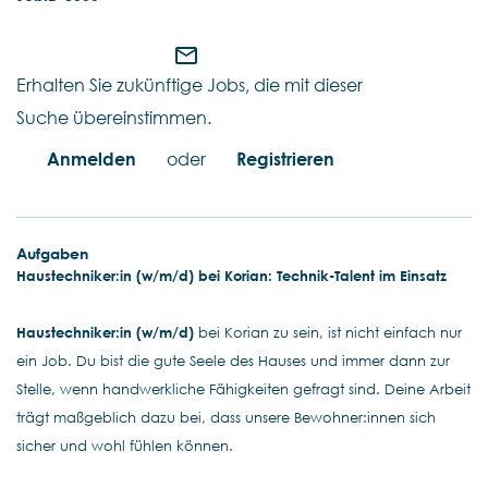
mail_outline
Erhalten Sie zukünftige Jobs, die mit dieser
Suche übereinstimmen.
Anmelden
oder
Registrieren
Aufgaben
Haustechniker:in (w/m/d) bei Korian: Technik-Talent im Einsatz
Haustechniker:in (w/m/d)
bei Korian zu sein, ist nicht einfach nur
ein Job. Du bist die gute Seele des Hauses und immer dann zur
Stelle, wenn handwerkliche Fähigkeiten gefragt sind. Deine Arbeit
trägt maßgeblich dazu bei, dass unsere Bewohner:innen sich
sicher und wohl fühlen können.