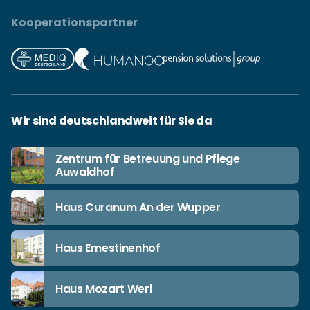
Kooperationspartner
Wir sind deutschlandweit für Sie da
Zentrum für Betreuung und Pflege
Auwaldhof
Haus Curanum An der Wupper
Haus Ernestinenhof
Haus Mozart Werl