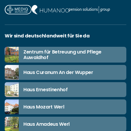
Wir sind deutschlandweit für Sie da
Zentrum für Betreuung und Pflege
Auwaldhof
Haus Curanum An der Wupper
Haus Ernestinenhof
Haus Mozart Werl
Haus Amadeus Werl