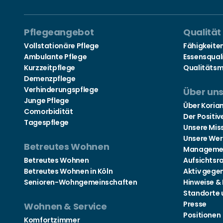
Pflegeangebot
Qualität
Vollstationäre Pflege
Fähigkeite
Ambulante Pflege
Essensqual
Kurzzeitpflege
Qualitäts
Demenzpflege
Verhinderungspflege
Über un
Junge Pflege
Über Koria
Comorbidität
Der Positiv
Tagespflege
Unsere Mis
Unsere Wer
Betreutes Wohnen
Manageme
Betreutes Wohnen
Aufsichtsr
Betreutes Wohnen in Köln
Aktiv gege
Senioren-Wohngemeinschaften
Hinweise &
Standorte 
Presse
Wohnen & Service
Positionen
Komfortzimmer