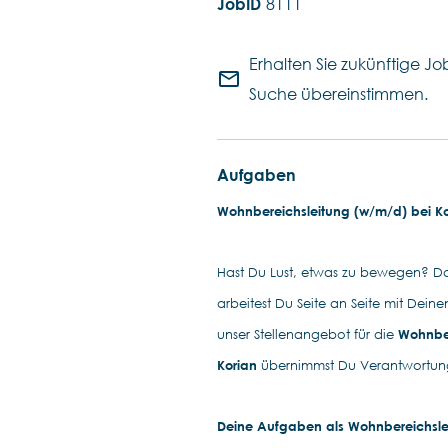
8111
Erhalten Sie zukünftige Job
mail_outline
Suche übereinstimmen.
Aufgaben
Wohnbereichsleitung (w/m/d) bei Kor
Hast Du Lust, etwas zu bewegen? Da
arbeitest Du Seite an Seite mit Dein
unser Stellenangebot für die
Wohnber
Korian
übernimmst Du Verantwortung
Deine Aufgaben als Wohnbereichsle