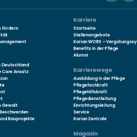
Karriere
n fördern
Startseite
ität
Stellenangebote
management
Korian WORX – Vergütungss
Benefits in der Pflege
Alumni
s
n Deutschland
Karrierewege
e Care Ansatz
sion
Ausbildung in der Pflege
te
Pflegefachkraft
nt
Pflegehilfskraft
at
Pflegedienstleitung
n Gewalt
Einrichtungsleitung
 Beschwerden
Service
und Bauprojekte
Korian Zentrale
Magazin