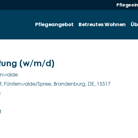
Pflegeei
Pflegeangebot
Betreutes Wohnen
Üb
tung (w/m/d)
enwalde
f, Fürstenwalde/Spree, Brandenburg, DE, 15517
g
t