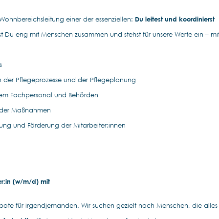
e Wohnbereichsleitung einer der essenziellen:
Du leitest und koordinierst
t Du eng mit Menschen zusammen und stehst für unsere Werte ein – mi
s
 der Pflegeprozesse und der Pflegeplanung
chem Fachpersonal und Behörden
rnder Maßnahmen
tung und Förderung der Mitarbeiter:innen
r:in (w/m/d) mit
bote für irgendjemanden. Wir suchen gezielt nach Menschen, die alles